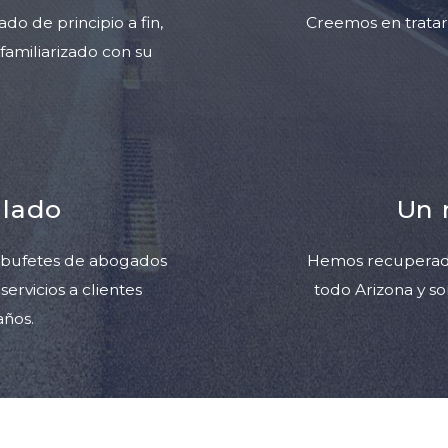
o de principio a fin,
Creemos en tratar 
amiliarizado con su
 lado
Un 
s bufetes de abogados
Hemos recuperado 
ervicios a clientes
todo Arizona y s
años.